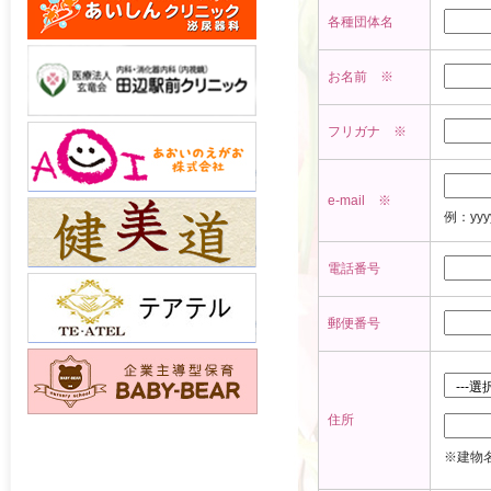
各種団体名
お名前 ※
フリガナ ※
e-mail ※
例：yyy
電話番号
郵便番号
住所
※建物